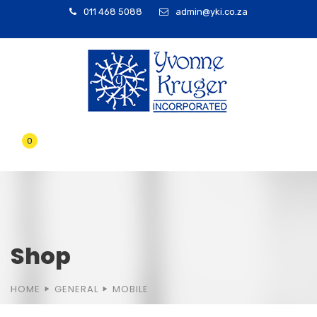
011 468 5088
admin@yki.co.za
0
Shop
HOME
GENERAL
MOBILE