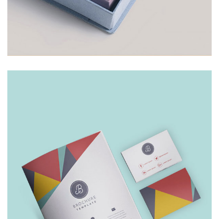
VISITING CARD
£
30.00