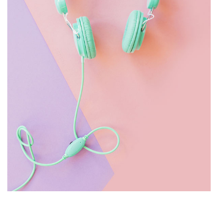
HEADPHONE
£
150.00