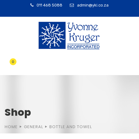
011 468 5088
admin@yki.co.za
0
Shop
HOME
GENERAL
BOTTLE AND TOWEL