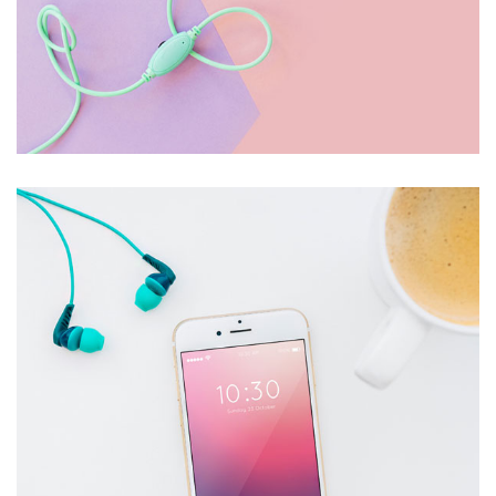
HEADPHONE
£
150.00