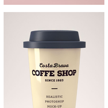
BOTTLE
£
20.00