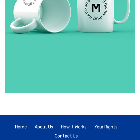
CUP
£
50.00
Home
About Us
How it Works
Your Rights
Contact Us