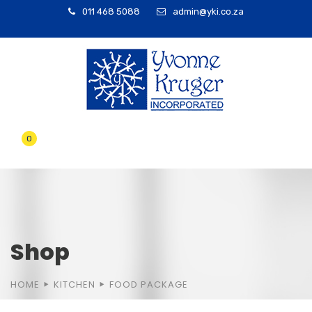
011 468 5088
admin@yki.co.za
0
Shop
HOME
KITCHEN
FOOD PACKAGE