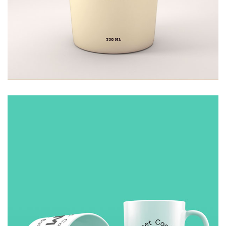
COFFEE
£
10.00