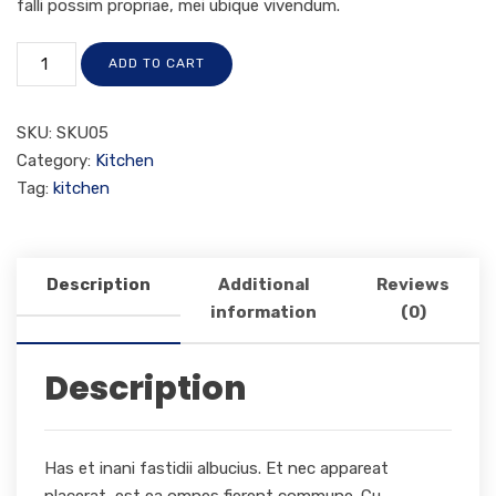
falli possim propriae, mei ubique vivendum.
ADD TO CART
SKU:
SKU05
Category:
Kitchen
Tag:
kitchen
Description
Additional
Reviews
information
(0)
Description
Has et inani fastidii albucius. Et nec appareat
placerat, est ea omnes fierent commune. Cu