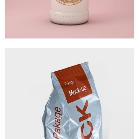
BOTTLE
£
20.00