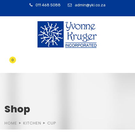
011 468 5088
admin@yki.co.za
0
Shop
HOME
KITCHEN
CUP